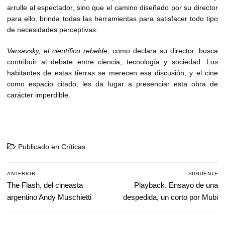
arrulle al espectador, sino que el camino diseñado por su director
para ello, brinda todas las herramientas para satisfacer todo tipo
de necesidades perceptivas.
Varsavsky, el científico rebelde
, como declara su director, busca
contribuir al debate entre ciencia, tecnología y sociedad. Los
habitantes de estas tierras se merecen esa discusión, y el cine
como espacio citado, les da lugar a presenciar esta obra de
carácter imperdible.
Publicado en
Críticas
Navegación
ANTERIOR
SIGUIENTE
de
Entrada
The Flash, del cineasta
Entrada
Playback. Ensayo de una
entradas
anterior:
siguiente:
argentino Andy Muschietti
despedida, un corto por Mubi