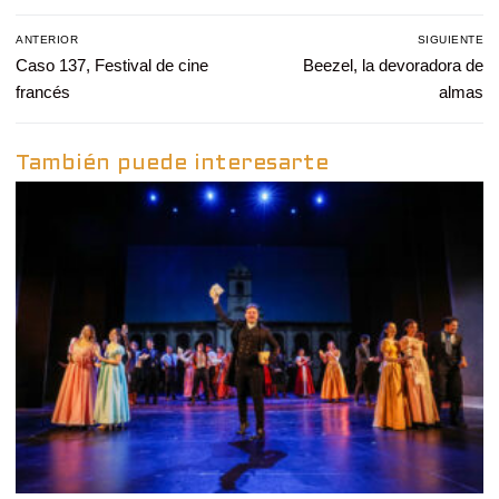
Navegación
ANTERIOR
SIGUIENTE
de
Entrada
Caso 137, Festival de cine
Entrada
Beezel, la devoradora de
entradas
anterior:
siguiente:
francés
almas
También puede interesarte