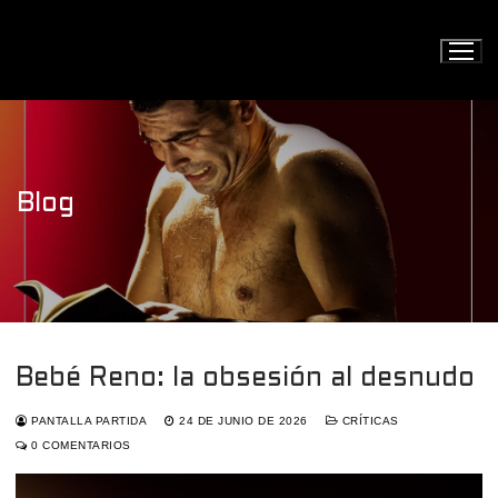
Ir
al
contenido
Blog
Bebé Reno: la obsesión al desnudo
PANTALLA PARTIDA
24 DE JUNIO DE 2026
CRÍTICAS
0 COMENTARIOS