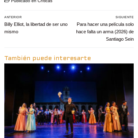
Publicado en
Críticas
Navegación
ANTERIOR
SIGUIENTE
de
Entrada
Billy Elliot, la libertad de ser uno
Entrada
Para hacer una película solo
entradas
anterior:
siguiente:
mismo
hace falta un arma (2026) de
Santiago Sein
También puede interesarte