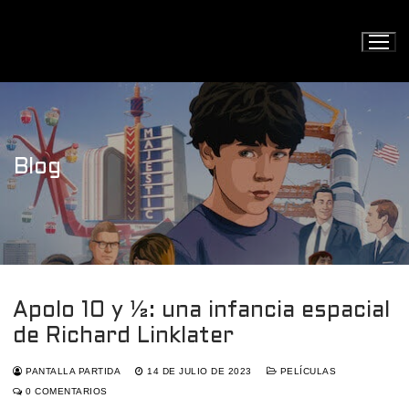
Ir
al
contenido
Blog
Apolo 10 y ½: una infancia espacial
de Richard Linklater
PANTALLA PARTIDA
14 DE JULIO DE 2023
PELÍCULAS
0 COMENTARIOS