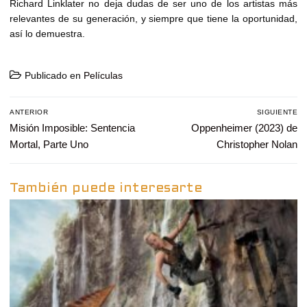
Richard Linklater no deja dudas de ser uno de los artistas más
relevantes de su generación, y siempre que tiene la oportunidad,
así lo demuestra.
Publicado en
Películas
Navegación
ANTERIOR
SIGUIENTE
de
Entrada
Misión Imposible: Sentencia
Entrada
Oppenheimer (2023) de
entradas
anterior:
siguiente:
Mortal, Parte Uno
Christopher Nolan
También puede interesarte