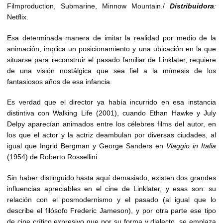
Filmproduction, Submarine, Minnow Mountain./
Distribuidora
:
Netflix.
Esa determinada manera de imitar la realidad por medio de la
animación, implica un posicionamiento y una ubicación en la que
situarse para reconstruir el pasado familiar de Linklater, requiere
de una visión nostálgica que sea fiel a la mímesis de los
fantasiosos años de esa infancia.
Es verdad que el director ya había incurrido en esa instancia
distintiva con Walking Life (2001), cuando Ethan Hawke y July
Delpy aparecían animados entre los célebres films del autor, en
los que el actor y la actriz deambulan por diversas ciudades, al
igual que Ingrid Bergman y George Sanders en
Viaggio in Italia
(1954) de Roberto Rossellini.
Sin haber distinguido hasta aquí demasiado, existen dos grandes
influencias apreciables en el cine de Linklater, y esas son: su
relación con el posmodernismo y el pasado (al igual que lo
describe el filósofo Frederic Jameson), y por otra parte ese tipo
de cine crítico expresivo que por su forma y dialecto, se emplaza