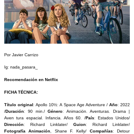
Por Javier Carrizo
Ig: nada_pasara_
Recomendación en Netflix
FICHA TÉCNICA:
Título original
: Apollo 10½: A Space Age Adventure /
Año
: 2022
/
Duración
: 90 min./
Género
: Animación. Aventuras. Drama |
Aven tura espacial. Infancia. Años 60. /
País
: Estados Unidos/
Dirección
: Richard Linklater/
Guion
: Richard Linklater/
Fotografía
Animación
, Shane F. Kelly/
Compañías
: Detour