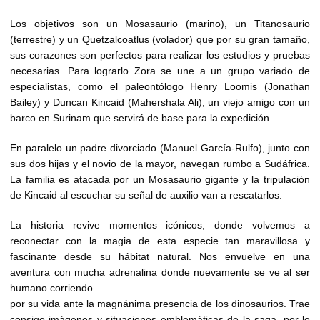
Los objetivos son un Mosasaurio (marino), un Titanosaurio
(terrestre) y un Quetzalcoatlus (volador) que por su gran tamaño,
sus corazones son perfectos para realizar los estudios y pruebas
necesarias. Para lograrlo Zora se une a un grupo variado de
especialistas, como el paleontólogo Henry Loomis (Jonathan
Bailey) y Duncan Kincaid (Mahershala Ali), un viejo amigo con un
barco en Surinam que servirá de base para la expedición.
En paralelo un padre divorciado (Manuel García-Rulfo), junto con
sus dos hijas y el novio de la mayor, navegan rumbo a Sudáfrica.
La familia es atacada por un Mosasaurio gigante y la tripulación
de Kincaid al escuchar su señal de auxilio van a rescatarlos.
La historia revive momentos icónicos, donde volvemos a
reconectar con la magia de esta especie tan maravillosa y
fascinante desde su hábitat natural. Nos envuelve en una
aventura con mucha adrenalina donde nuevamente se ve al ser
humano corriendo
por su vida ante la magnánima presencia de los dinosaurios. Trae
consigo imágenes y situaciones emblemáticas de la saga, por lo