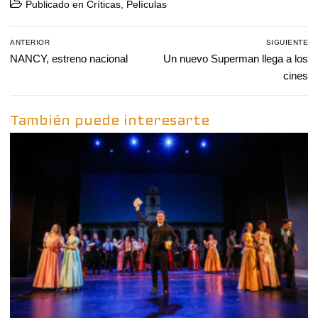
Publicado en
Críticas
,
Películas
Navegación
ANTERIOR
SIGUIENTE
de
Entrada
NANCY, estreno nacional
Entrada
Un nuevo Superman llega a los
entradas
anterior:
siguiente:
cines
También puede interesarte