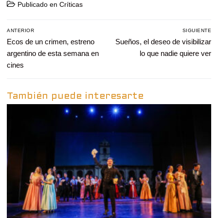
Publicado en
Críticas
Navegación
ANTERIOR
SIGUIENTE
de
Entrada
Ecos de un crimen, estreno
Entrada
Sueños, el deseo de visibilizar
entradas
anterior:
siguiente:
argentino de esta semana en
lo que nadie quiere ver
cines
También puede interesarte