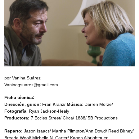
por Vanina Suárez
Vaninagsuarez@gmail.com
Ficha técnica:
Dirección, guion:
Fran Kranz/
Música
: Darren Morze/
Fotografía
: Ryan Jackson-Healy
Productora:
7 Eccles Street/ Circa/ 1888/ 5B Productions
Reparto:
Jason Isaacs/ Martha Plimpton/Ann Dowd/ Reed Birney/
Breeda Wool/ Michelle N. Carter/ Kagen Albrightquen