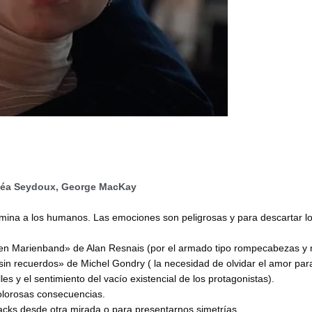
Léa
Seydoux, George MacKay
 domina a los humanos. Las emociones son peligrosas y para descartar l
o en Marienband» de Alan Resnais (por el armado tipo rompecabezas y
sin
recuerdos» de Michel Gondry ( la necesidad de olvidar el
amor
para
es y el sentimiento del vacío existencial de los protagonistas).
dolorosas consecuencias.
acks desde otra mirada o para presentarnos simetrías.