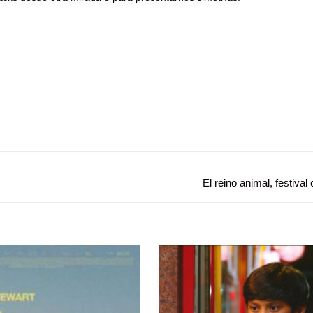
Entrada
El reino animal, festival
siguiente: