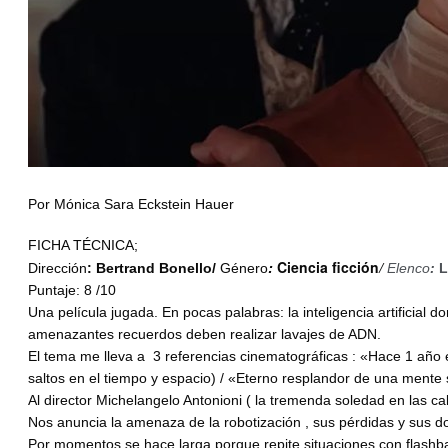
Por Mónica Sara Eckstein Hauer
FICHA TÉCNICA;
:
Ciencia
ficción
/
Dirección
: Bertrand Bonello/
Género
Elenco
:
Puntaje: 8 /10
Una película jugada. En pocas palabras: la inteligencia artificial
amenazantes recuerdos deben realizar lavajes de ADN.
El tema me lleva a 3 referencias cinematográficas : «Hace 1 añ
saltos en el
tiempo
y espacio) / «Eterno resplandor de una mente
Al director Michelangelo Antonioni ( la tremenda soledad en las call
Nos anuncia la amenaza de la robotización , sus pérdidas y sus 
Por momentos se hace larga porque repite situaciones con flashb