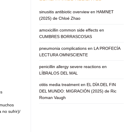
sinusitis antibiotic overview
en
HAMNET
(2025) de Chloé Zhao
amoxicillin common side effects
en
CUMBRES BORRASCOSAS
pneumonia complications
en
LA PROFECÍA
LECTURA OMNISCIENTE
penicillin allergy severe reactions
en
LÍBRALOS DEL MAL
otitis media treatment
en
EL DÍA DEL FIN
DEL MUNDO: MIGRACIÓN (2025) de Ric
os
Roman Vaugh
 muchos
 no sufrir)/