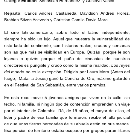
Gallego/
Edición
: Sebastián Hernández y Gustavo Vasco
Reparto
: Carlos Andrés Castañeda, Davidson Andrés Florez,
Brahian Stiven Acevedo y Christian Camilo David Mora
El cine latinoamericano, sobre todo el latino independiente,
siempre ha sido un lujo. Aquel que muestra la vulnerabilidad de
este lado del continente, con historias reales, crudas y cercanas
son las que más se visibilidan en Europa. Quizás porque le son
lejanas o quizás porque el puño de cineastas de nuestros
directores es pungible y crudo como la misma realidad.
Los
reyes
del
mundo
no es la excepción. Dirigida por Laura Mora (Antes del
fuego, Matar a Jesús) ganó la Concha de Oro, máximo galardón
en el Festival de San Sebastián, entre varios premios.
En esta road movie 5 jóvenes amigos que viven en la calle, sin
techo, ni familia, ni ningún tipo de contención emprenden un viaje
por el interior de Colombia. Rá, de 19 años, el mayor de ellos, el
líder y padre de esa familia que formaron, recibe el fallo judicial
de que unas tierras heredadas de su abuela están en sus manos.
Esa porción de territorio estaba ocupado por grupos paramilitares