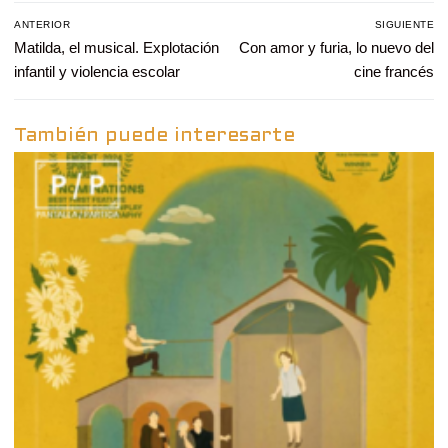
Navegación
ANTERIOR
SIGUIENTE
de
Entrada
Matilda, el musical. Explotación
Entrada
Con amor y furia, lo nuevo del
entradas
anterior:
siguiente:
infantil y violencia escolar
cine francés
También puede interesarte