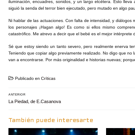
iluminación, encuadres, sonidos, y un largo etcétera. Esto lleva 
siguió la senda del terror bien ejecutado, pero mutado en algo p
Ni hablar de las actuaciones. Con falta de intensidad, y diálogos
los personajes ¡Hagan algo! Es como si ellos mismo comprend
catastrófico. Me atrevo a decir que el bebé es el mejor intérprete d
Sé que estoy siendo un tanto severo, pero realmente enerva ten
Teniendo que copiar algo previamente realizado. No digo que no l
van a encontrarse. Por más originalidad e historias nuevas; por
Publicado en
Críticas
Navegación
ANTERIOR
Entrada
La Piedad, de E.Casanova
de
anterior:
entradas
También puede interesarte