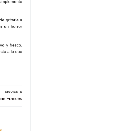
 simplemente
e gritarle a
n un horror
vo y fresco.
cto a lo que
SIGUIENTE
Cine Francés
o