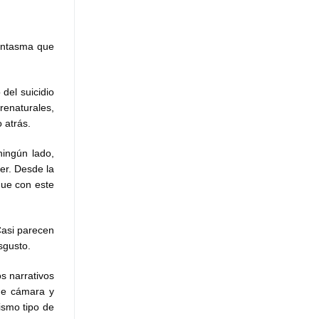
fantasma que
del suicidio
renaturales,
 atrás.
ningún lado,
er. Desde la
que con este
Casi parecen
sgusto.
s narrativos
de cámara y
ismo tipo de