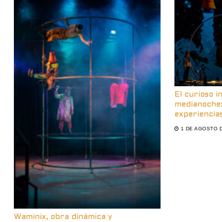
El curioso i
medianoche:
experiencias
1 DE AGOSTO 
Waminix, obra dinámica y