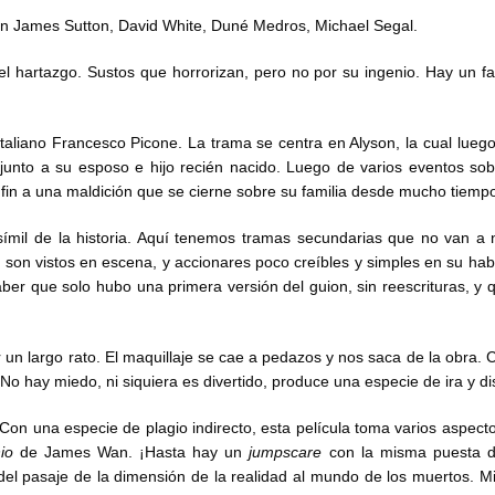
ean James Sutton, David White, Duné Medros, Michael Segal.
el hartazgo. Sustos que horrorizan, pero no por su ingenio. Hay un 
italiano Francesco Picone. La trama se centra en Alyson, la cual luego 
junto a su esposo e hijo recién nacido. Luego de varios eventos sob
r fin a una maldición que se cierne sobre su familia desde mucho tiempo
ímil de la historia. Aquí tenemos tramas secundarias que no van a 
on vistos en escena, y accionares poco creíbles y simples en su hab
ber que solo hubo una primera versión del guion, sin reescrituras, y 
 un largo rato. El maquillaje se cae a pedazos y nos saca de la obra. 
 hay miedo, ni siquiera es divertido, produce una especie de ira y di
 Con una especie de plagio indirecto, esta película toma varios aspecto
io
de James Wan. ¡Hasta hay un
jumpscare
con la misma puesta 
del pasaje de la dimensión de la realidad al mundo de los muertos. M