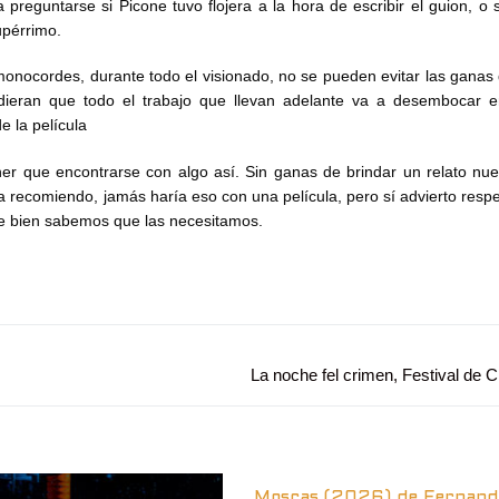
a preguntarse si Picone tuvo flojera a la hora de escribir el guion, o
aupérrimo.
 monocordes, durante todo el visionado, no se pueden evitar las ganas d
ieran que todo el trabajo que llevan adelante va a desembocar e
e la película
er que encontrarse con algo así. Sin ganas de brindar un relato nue
a recomiendo, jamás haría eso con una película, pero sí advierto respe
que bien sabemos que las necesitamos.
Entrada
La noche fel crimen, Festival de 
siguiente:
Moscas (2026) de Fernand