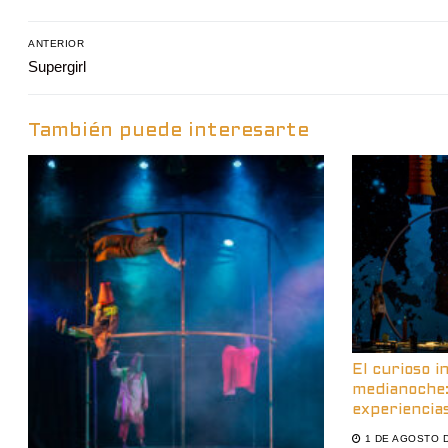
Navegación
ANTERIOR
Entrada
Supergirl
de
anterior:
entradas
También puede interesarte
El curioso i
medianoche:
experiencias
1 DE AGOSTO 