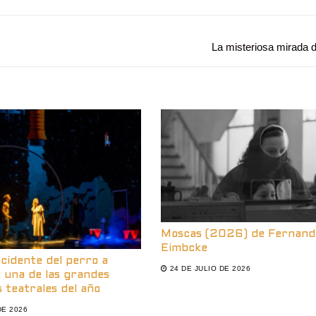
Entrada
La misteriosa mirada 
siguiente:
Moscas (2026) de Fernand
Eimbcke
ncidente del perro a
24 DE JULIO DE 2026
 una de las grandes
 teatrales del año
DE 2026