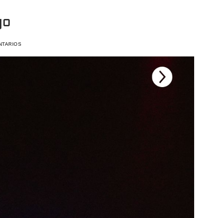
go
NTARIOS