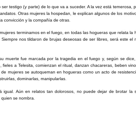
 ser testigo (y parte) de lo que va a suceder. A la vez está temerosa, 
andatos. Otras mujeres la hospedan, le explican algunos de los motivo
a convicción y la compañía de otras.
 mujeres terminamos en el fuego, en todas las hogueras que relata la hi
 Siempre nos tildaron de brujas deseosas de ser libres, será este e
 su muerte fue marcada por la tragedia en el fuego y, según se dice,
 fieles a Telesita, comienzan el ritual, danzan chacareras, beben vino
o de mujeres se autoqueman en hogueras como un acto de resistenci
truirlas, dominarlas, manipularlas.
á igual. Aún en relatos tan dolorosos, no puede dejar de brotar la s
a quien se nombra.