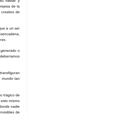
su hablar y
repisa de la
 creativo de
gue a un ser
desencadena,
res.
a generado o
 deberíamos
transfiguran
te mundo tan
o trágico de
s; esto mismo
 donde nadie
nvisibles de