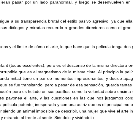
recieran pasar por un lado paranormal, y luego se desenvuelven en
igue a su transparencia brutal del estilo pasivo agresivo, ya que ell
e sus diálogos y miradas recuerda a grandes directores como el gran
os y el límite de cómo el arte, lo que hace que la película tenga dos p
ant (todas excelentes), pero es el descenso de la misma directora or
corruptible que es el magnetismo de la misma cinta.
Al principio la pelí
segunda mitad tiene un par de momentos impresionantes, y decide apag
a que se fue transitando, pero a pesar de esa sensación, guarda tantas 
oción pero es helado en sus pasillos, como la voluntad sobre encima 
es pavonea el arte, y las cuestiones en las que nos juzgamos con
elícula potente, inesperada y con una actriz que es el principal motor
siendo un animal imposible de describir, una mujer que vive el arte int
mirando al frente al sentir. Siéndolo y viviéndolo.