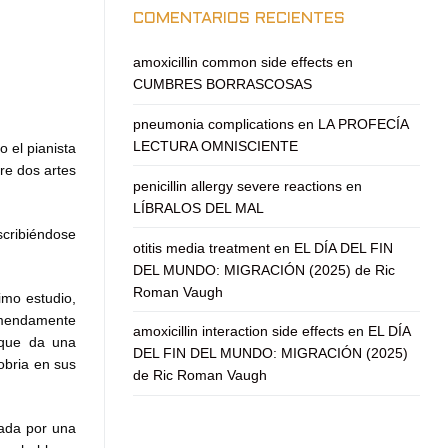
COMENTARIOS RECIENTES
amoxicillin common side effects
en
CUMBRES BORRASCOSAS
pneumonia complications
en
LA PROFECÍA
LECTURA OMNISCIENTE
 el pianista
re dos artes
penicillin allergy severe reactions
en
LÍBRALOS DEL MAL
scribiéndose
otitis media treatment
en
EL DÍA DEL FIN
DEL MUNDO: MIGRACIÓN (2025) de Ric
Roman Vaugh
imo estudio,
remendamente
amoxicillin interaction side effects
en
EL DÍA
 que da una
DEL FIN DEL MUNDO: MIGRACIÓN (2025)
obria en sus
de Ric Roman Vaugh
tada por una