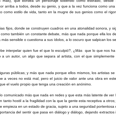
n más), que bordea un personaje soberbio como estirado, desde 
or arriba a todos, desde su genio, y que a la vez funciona como una 
 como estilo de vida, tanto en la mugre de sus genios como el rigor
ias fijos, donde se construyen cuadros en una atonalidad sonora, y si
d, como también un constante debate, más que nada porque ella los 
ás sensible o cuestiona a sus ídolos, a lo oscuro que salpican los se
e interpelar quien fue el que lo esculpió?, ¿Más que lo que nos h
a un autor, un algo que separa al artista, con el que simplemente
guras públicas; y más que nada porque ellos mismos, los artistas se 
 a veces no está mal, pero el juicio de valor ante una obra en es
que el vuelo propio que tenga una creación en anónimo.
ndo comunicado más que nada en redes y que esta más latente de ver l
 tanto hostil a la fragilidad con la que la gente esta receptiva a otro
 que empieza en un estado de gracia, sujeto a una seguridad portentosa
portancia del sentir que pasa en diálogo y diálogo, dejando extractos i