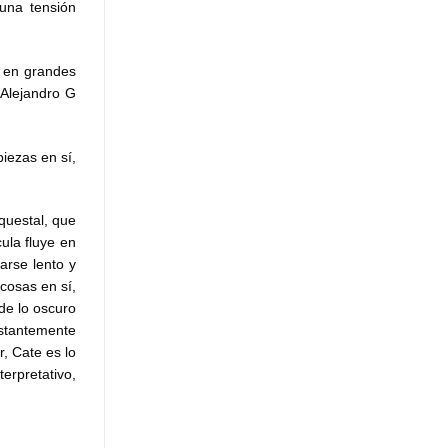
 una tensión
a en grandes
 Alejandro G
iezas en sí,
questal, que
cula fluye en
arse lento y
cosas en sí,
de lo oscuro
stantemente
, Cate es lo
erpretativo,