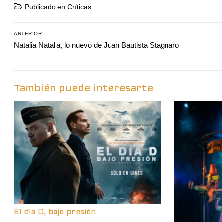
Publicado en
Críticas
Navegación
ANTERIOR
Entrada
Natalia Natalia, lo nuevo de Juan Bautista Stagnaro
de
anterior:
entradas
También puede interesarte
El día D, bajo presión