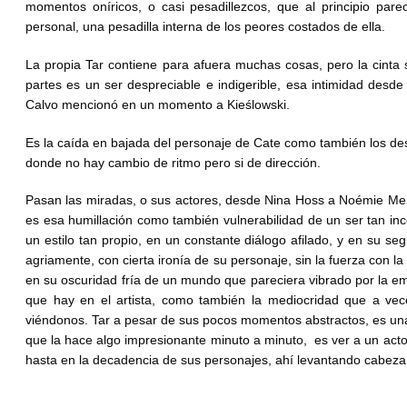
momentos oníricos, o casi pesadillezcos, que al principio pa
personal, una pesadilla interna de los peores costados de ella.
La propia Tar contiene para afuera muchas cosas, pero la cinta s
partes es un ser despreciable e indigerible, esa intimidad desd
Calvo mencionó en un momento a Kieślowski.
Es la caída en bajada del personaje de Cate como también los dese
donde no hay cambio de ritmo pero si de dirección.
Pasan las miradas, o sus actores, desde Nina Hoss a Noémie Merl
es esa humillación como también vulnerabilidad de un ser tan in
un estilo tan propio, en un constante diálogo afilado, y en su 
agriamente, con cierta ironía de su personaje, sin la fuerza con l
en su oscuridad fría de un mundo que pareciera vibrado por la em
que hay en el artista, como también la mediocridad que a vec
viéndonos. Tar a pesar de sus pocos momentos abstractos, es una p
que la hace algo impresionante minuto a minuto, es ver a un actor 
hasta en la decadencia de sus personajes, ahí levantando cabeza y 