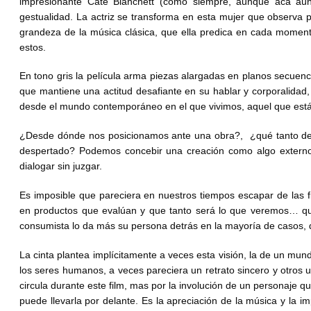
impresionante Cate Blanchett (como siempre, aunque acá aú
gestualidad. La actriz se transforma en esta mujer que observa p
grandeza de la música clásica, que ella predica en cada momento
estos.
En tono gris la película arma piezas alargadas en planos secuenc
que mantiene una actitud desafiante en su hablar y corporalida
desde el mundo contemporáneo en el que vivimos, aquel que está m
¿Desde dónde nos posicionamos ante una obra?, ¿qué tanto deb
despertado? Podemos concebir una creación como algo externo 
dialogar sin juzgar.
Es imposible que pareciera en nuestros tiempos escapar de las fi
en productos que evalúan y que tanto será lo que veremos… que
consumista lo da más su persona detrás en la mayoría de casos, 
La cinta plantea implícitamente a veces esta visión, la de un mu
los seres humanos, a veces pareciera un retrato sincero y otros un
circula durante este film, mas por la involución de un personaje
puede llevarla por delante. Es la apreciación de la música y la im