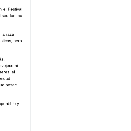
 el Festival
el seudónimo
 la raza
sticos, pero
ás,
nvejece ni
seres, el
eridad
 que posee
mperdible y