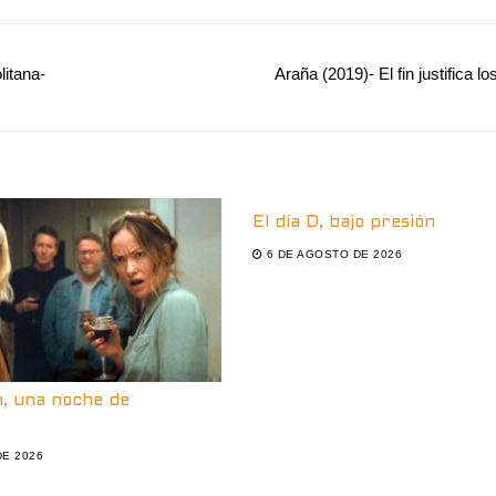
litana-
Entrada
Araña (2019)- El fin justifica l
siguiente:
El día D, bajo presión
6 DE AGOSTO DE 2026
n, una noche de
DE 2026