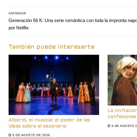
Navegación
ANTERIOR
Entrada
Generación 56 K: Una serie romántica con toda la impronta napo
de
anterior:
por Netflix
entradas
También puede interesarte
La invitació
confesiones
Alberdi, el musical: el poder de las
6 DE AGOSTO 
ideas sobre el escenario
6 DE AGOSTO DE 2026