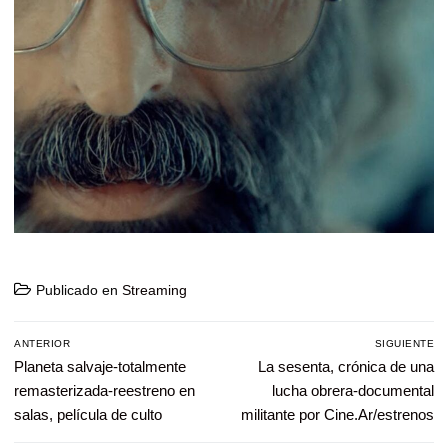
Publicado en
Streaming
Navegación
ANTERIOR
SIGUIENTE
de
Entrada
Planeta salvaje-totalmente
Entrada
La sesenta, crónica de una
entradas
anterior:
siguiente:
remasterizada-reestreno en
lucha obrera-documental
salas, película de culto
militante por Cine.Ar/estrenos