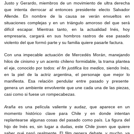
Justo y Gerardo, miembros de un movimiento de ultra derecha
que intenta derrocar al entonces presidente electo Salvador
Allende. En nombre de la causa se verán envueltos en
situaciones complejas y en un triángulo amoroso del que será
difícil escapar. Mientras tanto, en la actualidad Inés, hoy
empresaria, cargará en sus hombros rastros de ese pasado
violento del que formó parte y su familia quiere pasarle factura.
Con una impecable actuación de Mercedés Morán, manejando
hilos de cinismo y un acento chileno formidable, la trama plantea
el eje, conocido por todos:
el fin justifica los medios
, siendo Inés,
en la piel de la actriz argentina, el personaje que mejor lo
manifiesta. Esa relación pendular entre pasado y presente
genera un ambiente envolvente que une cada una de las piezas,
casi como si fuese un rompecabezas.
Araña
es una película valiente y audaz, que aparece en un
momento histórico clave para Chile y en donde intentan
replantearse algunas cosas del pasado como país. La figura del
hijo de Inés es, sin lugar a dudas, este Chile joven que quiere
saber qué pasó realmente. El film genera debate, y mucho, ya