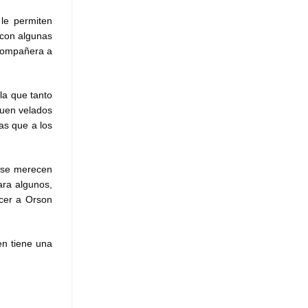
le permiten
n con algunas
 compañera a
la que tanto
guen velados
as que a los
e se merecen
ara algunos,
ocer a Orson
en tiene una