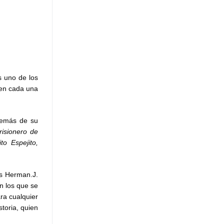
s uno de los
 en cada una
demás de su
risionero de
to Espejito,
es Herman.J.
n los que se
ra cualquier
storia, quien