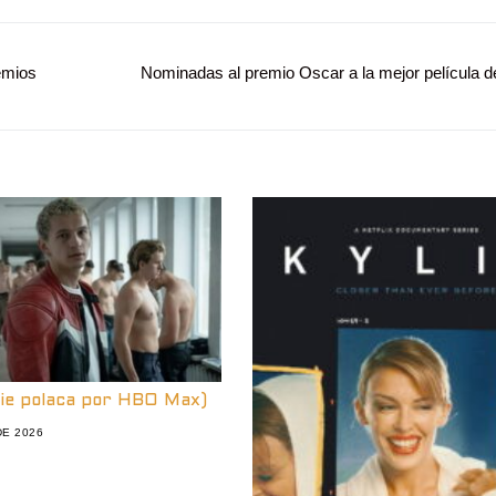
emios
Entrada
Nominadas al premio Oscar a la mejor película 
siguiente:
rie polaca por HBO Max)
DE 2026