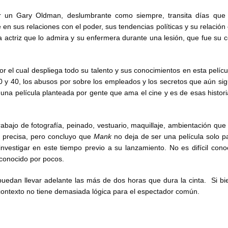
or un Gary Oldman, deslumbrante como siempre, transita días que 
e en sus relaciones con el poder, sus tendencias políticas y su relació
 actriz que lo admira y su enfermera durante una lesión, que fue su
r el cual despliega todo su talento y sus conocimientos en esta pelícu
 y 40, los abusos por sobre los empleados y los secretos que aún si
na película planteada por gente que ama el cine y es de esas histori
rabajo de fotografía, peinado, vestuario, maquillaje, ambientación qu
es precisa, pero concluyo que
Mank
no deja de ser una película solo p
nvestigar en este tiempo previo a su lanzamiento. No es difícil con
conocido por pocos.
puedan llevar adelante las más de dos horas que dura la cinta. Si bi
 contexto no tiene demasiada lógica para el espectador común.