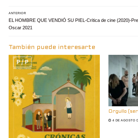
Navegación
ANTERIOR
Entrada
EL HOMBRE QUE VENDIÓ SU PIEL-Crítica de cine (2020)-Pr
de
anterior:
Oscar 2021
entradas
También puede interesarte
Orgullo (se
4 DE AGOSTO 