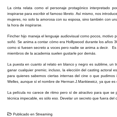
La cinta relata como el personaje protagónico interpretado p
inspirarse para escribir el famoso libreto. Así mismo, nos introduc
mujeres, no solo la amorosa con su esposa, sino también con una
la hora de inspirarse.
Fincher hijo maneja el lenguaje audiovisual como pocos, motivo po
soñó. Se anima a contar cómo era Holllywood durante los años 30
como si fuesen secreto a voces pero nadie se anima a decir. Es u
miembros de la academia suelen gustarle por demás.
La puesta en cuanto al relato en blanco y negro es sublime, un t
ganar cualquier premio; incluso, la elección del casting actoral 
para quienes sabemos ciertas internas del cine o que pudimos i
Welles, aunque sí el nombre de Herman.J.Mankiewicz, ya que es 
La película no carece de ritmo pero sí de atractivo para que se 
técnica impecable, es sólo eso. Develar un secreto que fuera del
Publicado en
Streaming