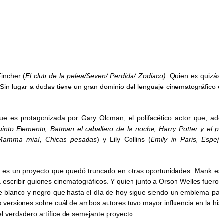
Fincher (
El club de la pelea/Seven/ Perdida/ Zodiaco)
. Quien es quizá
in lugar a dudas tiene un gran dominio del lenguaje cinematográfico
ue es protagonizada por Gary Oldman, el polifacético actor que, a
uinto Elemento, Batman el caballero de la noche, Harry Potter y el p
Mamma mia!, Chicas pesadas
) y Lily Collins (
Emily in Paris, Espeji
or y es un proyecto que quedó truncado en otras oportunidades. Mank 
 escribir guiones cinematográficos. Y quien junto a Orson Welles fuero
cine blanco y negro que hasta el día de hoy sigue siendo un emblema pa
as versiones sobre cuál de ambos autores tuvo mayor influencia en la hi
l verdadero artífice de semejante proyecto.