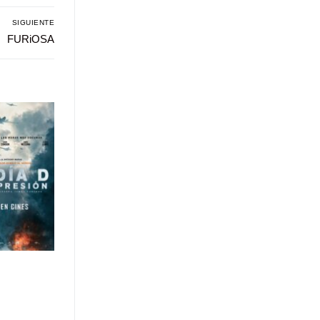
SIGUIENTE
Entrada
FURiOSA
siguiente: