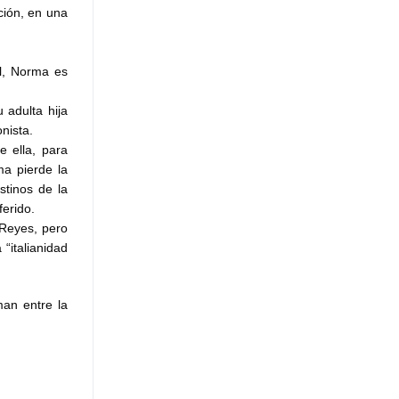
ción, en una
al, Norma es
 adulta hija
nista.
e ella, para
ma pierde la
stinos de la
ferido.
 Reyes, pero
“italianidad
man entre la