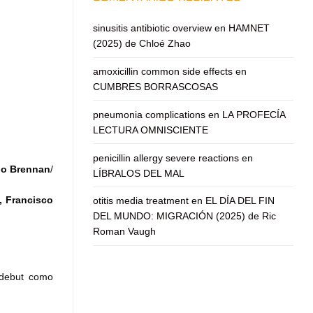
sinusitis antibiotic overview
en
HAMNET
(2025) de Chloé Zhao
amoxicillin common side effects
en
CUMBRES BORRASCOSAS
pneumonia complications
en
LA PROFECÍA
LECTURA OMNISCIENTE
penicillin allergy severe reactions
en
do Brennan
/
LÍBRALOS DEL MAL
 Francisco
otitis media treatment
en
EL DÍA DEL FIN
DEL MUNDO: MIGRACIÓN (2025) de Ric
Roman Vaugh
u debut como