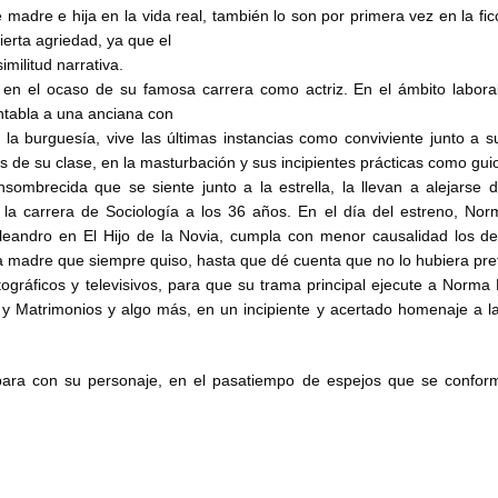
 madre e hija en la vida real, también lo son por primera vez en la fic
erta agriedad, ya que el
militud narrativa.
, en el ocaso de su famosa carrera como actriz. En el ámbito labor
ntabla a una anciana con
la burguesía, vive las últimas instancias como conviviente junto a su
 de su clase, en la masturbación y sus incipientes prácticas como guio
mbrecida que se siente junto a la estrella, la llevan a alejarse d
la carrera de Sociología a los 36 años. En el día del estreno, Nor
eandro en El Hijo de la Novia, cumpla con menor causalidad los de
 la madre que siempre quiso, hasta que dé cuenta que no lo hubiera pre
ográficos y televisivos, para que su trama principal ejecute a Norma
y Matrimonios y algo más, en un incipiente y acertado homenaje a la 
 para con su personaje, en el pasatiempo de espejos que se confor