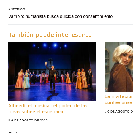
Navegación
ANTERIOR
Entrada
Vampiro humanista busca suicida con consentimiento
de
anterior:
entradas
También puede interesarte
La invitació
confesiones
Alberdi, el musical: el poder de las
6 DE AGOSTO D
ideas sobre el escenario
6 DE AGOSTO DE 2026