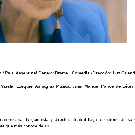
n
./ País:
Argentina/
Género:
Drama
|
Comedia
/Dirección
: Luz Orlan
 Varela, Ezequiel Asnagh
i./ Música:
Juan Manuel Ponce de Léon ,
americana, la guionista y directora teatral llega al estreno de s
ienta que más conoce de su