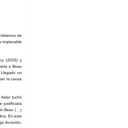
Temblamos de
a implacable
ary
(2018) y
nista a Beau
. Llegado un
ser la causa
 Aster luchó
 justificada
 de
Beau
(…)
bra. En este
ga duración,