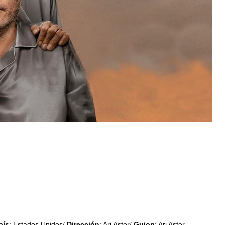
aís
: Estados Unidos/
Dirección
: Ari Aster/
Guion
: Ari Aster