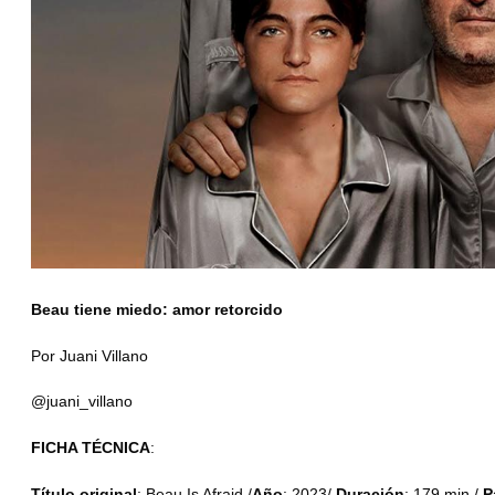
Beau tiene miedo: amor retorcido
Por Juani Villano
@juani_villano
FICHA TÉCNICA
:
Título original
: Beau Is Afraid /
Año
: 2023/
Duración
: 179 min./
P