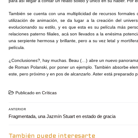
para así llegar a contar un relato sólido y único en su haber. Por
También se cuenta con una multiplicidad de recursos formales d
utilización de animación, se da lugar a la creación del univer
evolucionando su estilo, y es que esta es su película más perso
relaciones paterno filiales, acá son llevados a la enésima pote
una serpiente hermosa y brillante, pero a su vez letal y mortífera. 
película.
¿Conclusiones?, hay muchas. Beau (…) abre un nuevo panorama 
de Roman Polanski, por poner un ejemplo. También absorbe elemen
este, pero próximo y en pos de alcanzarlo. Aster está preparado pa
Publicado en
Críticas
Navegación
ANTERIOR
Entrada
Fragmentada, una Jazmín Stuart en estado de gracia
de
anterior:
entradas
También puede interesarte