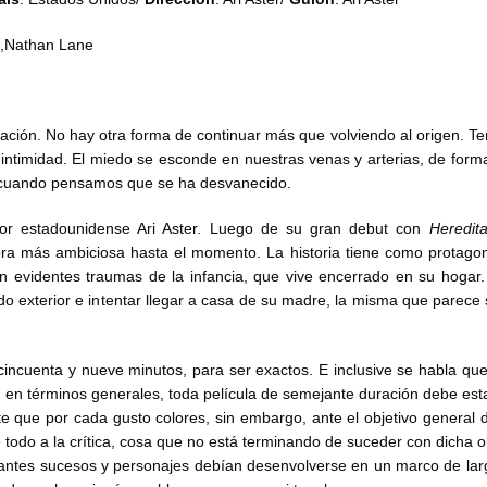
d,Nathan Lane
ración. No hay otra forma de continuar más que volviendo al origen. 
intimidad. El miedo se esconde en nuestras venas y arterias, de form
 cuando pensamos que se ha desvanecido.
ctor estadounidense Ari Aster. Luego de su gran debut con
Heredit
bra más ambiciosa hasta el momento. La historia tiene como protago
n evidentes traumas de la infancia, que vive encerrado en su hogar
o exterior e intentar llegar a casa de su madre, la misma que parece 
incuenta y nueve minutos, para ser exactos. E inclusive se habla que
, en términos generales, toda película de semejante duración debe estar
e que por cada gusto colores, sin embargo, ante el objetivo general
e todo a la crítica, cosa que no está terminando de suceder con dicha o
antes sucesos y personajes debían desenvolverse en un marco de lar