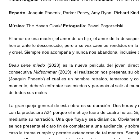
Reparto
: Joaquin Phoenix, Parker Posey, Amy Ryan, Richard Kin
Música
: The Haxan Cloak/
Fotografía
: Pawel Pogorzelski
El amor de una madre, el amor de un hijo, el amor de la desespe
horror ante lo desconocido, pero a su vez caemos rendidos en la 
y cruel. Siempre nos acompaña y nunca nos abandona, inclusive
Beau tiene miedo
(2023) es la nueva película del joven dire
consecutiva
Midsommar
(2019), el realizador nos presenta su o
(Joaquin Phoenix) el cual es un hombre retraído, temeroso y co
momento, deberá enfrentar sus miedos y paranoia al salir al mund
de todos sus males.
La gran queja general de esta obra es su duración. Dos horas y c
con la productora A24 porque el metraje fuera de cuatro horas. Sí
mediante su narración. Una que fluya y sea dinámica. Obviament
se nos presenta el claro fin de complacer a una audiencia, y sobr
caso la trama cumple y permite extenderse de tal manera. Semej