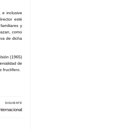
 e inclusive
irector esté
familiares y
elazan, como
tiva de dicha
lsión
(1965)
enialidad de
 fructífero.
SIGUIENTE
nternacional