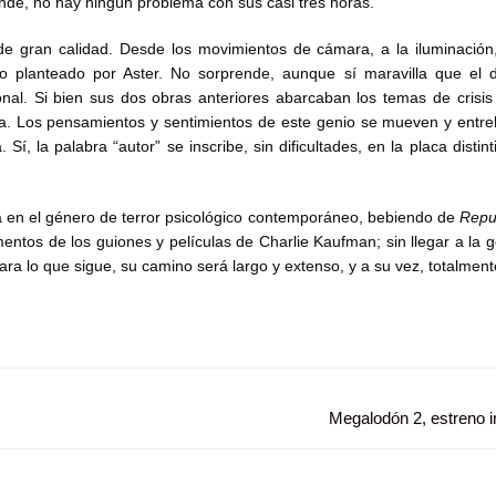
 ende, no hay ningún problema con sus casi tres horas.
e gran calidad. Desde los movimientos de cámara, a la iluminación,
so planteado por Aster. No sorprende, aunque sí maravilla que el d
nal. Si bien sus dos obras anteriores abarcaban los temas de crisis 
ncia. Los pensamientos y sentimientos de este genio se mueven y entr
Sí, la palabra “autor” se inscribe, sin dificultades, en la placa distin
en el género de terror psicológico contemporáneo, bebiendo de
Repu
tos de los guiones y películas de Charlie Kaufman; sin llegar a la g
ra lo que sigue, su camino será largo y extenso, y a su vez, totalmente
Entrada
Megalodón 2, estreno i
siguiente: