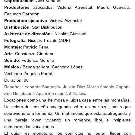
Coproducción
: Alex Kahanoff
Productores
asociados: Victoria Aizenstat, Mauro Guevara,
Facundo Garretón
Productora
ejecutiva
: Victoria Aizenstat
Distribución
: Star Distribution
Asistente de dirección:
Nicolás Giussani
Fotografía
: Nicolás Trovato (ADF)
Montaje
: Patricio Pena
Arte
: Constanza Giordano
Sonido
: Federico Moreira
Música
/ Banda sonora: Cachorro López
Vestuario: Ángeles Partal
Duración: 98′
Reparto: Leonardo Sbaraglia- Julieta Diaz-Marco Antonio Caponi-
Zoe Hochbaum- Aparición especial: Natalia
Locaciones como una hermosa y lujosa casa entre las montañas.
Un velero de ensueño navegando sobre un mar azul, hasta que
sobreviene una tormenta. Un matrimonio que está naufragando y
una pareja joven viviendo un romance libre e insipiente
comparten las vacaciones.
El guion es monótono, los conflictos no logran llegar con