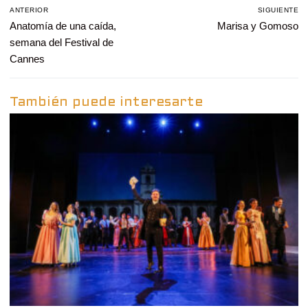
Navegación
ANTERIOR
SIGUIENTE
de
Entrada
Anatomía de una caída,
Entrada
Marisa y Gomoso
entradas
anterior:
siguiente:
semana del Festival de
Cannes
También puede interesarte