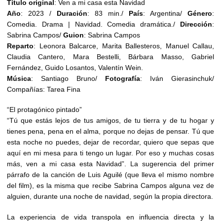
Título original
: Ven a mi casa esta Navidad
Año
: 2023 /
Duración
: 83 min./
País
: Argentina/
Género
:
Comedia. Drama | Navidad. Comedia dramática./
Dirección
:
Sabrina Campos/
Guion
: Sabrina Campos
Reparto
: Leonora Balcarce, Marita Ballesteros, Manuel Callau,
Claudia Cantero, Mara Bestelli, Bárbara Masso, Gabriel
Fernández, Guido Losantos, Valentín Wein.
Música
: Santiago Bruno/
Fotografía
: Iván Gierasinchuk/
Compañías: Tarea Fina
“El protagónico pintado”
“Tú que estás lejos de tus amigos, de tu tierra y de tu hogar y
tienes pena, pena en el alma, porque no dejas de pensar. Tú que
esta noche no puedes, dejar de recordar, quiero que sepas que
aquí en mi mesa para ti tengo un lugar. Por eso y muchas cosas
más, ven a mi casa esta Navidad”. La sugerencia del primer
párrafo de la canción de Luis Aguilé (que lleva el mismo nombre
del film), es la misma que recibe Sabrina Campos alguna vez de
alguien, durante una noche de navidad, según la propia directora.
La experiencia de vida transpola en influencia directa y la