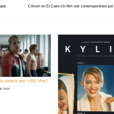
 que
Entrada
Crimen en El Cairo-Un film noir contemporáneo-po
siguiente:
rie polaca por HBO Max)
DE 2026