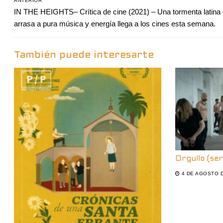
ANTERIOR
Entrada
IN THE HEIGHTS– Crítica de cine (2021) – Una tormenta latina
de
anterior:
arrasa a pura música y energía llega a los cines esta semana.
entradas
También puede interesarte
Orgullo (se
4 DE AGOSTO 