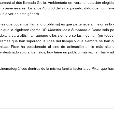
umará al dúo llamada Giulia. Ambientada en verano, estación elegida
o pareciese ser los años 40 o 50 del siglo pasado, dato que no influye
 suele ver en este género.
(si es que podemos llamarlo problema) es que pertenece al mejor sello 
ms que lo siguieron (como
UP, Monster Inc
o
Buscando a Nemo
solo po
ja la vara altísima; aunque ellos siempre se las ingenian (en todos
tramas que han superado la línea del tiempo y que siempre se han c
nicas. Pixar ha posicionado al cine de animación en lo más alto d
estinado solo a los niños, hoy tiene un público masivo, familiar y ad
 cinematográficos dentros de la misma familia factoría de Pixar que ha