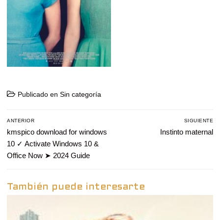
Publicado en
Sin categoría
Navegación
ANTERIOR
SIGUIENTE
de
Entrada
kmspico download for windows
Entrada
Instinto maternal
entradas
anterior:
siguiente:
10 ✓ Activate Windows 10 &
Office Now ➤ 2024 Guide
También puede interesarte