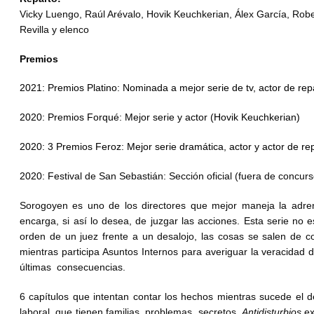
Vicky Luengo, Raúl Arévalo, Hovik Keuchkerian, Álex García, Rober
Revilla y elenco
Premios
2021
: Premios Platino: Nominada a mejor serie de tv, actor de rep
2020
: Premios Forqué: Mejor serie y actor (Hovik Keuchkerian)
2020
: 3 Premios Feroz: Mejor serie dramática, actor y actor de re
2020
: Fe
stival de San Sebastián: Sección oficial (fuera de concurs
Sorogoyen es uno de los directores que mejor maneja la adren
encarga, si así lo desea, de juzgar las acciones. Esta serie no 
orden de un juez frente a un desalojo, las cosas se salen de con
mientras participa Asuntos Internos para averiguar la veracidad 
últimas consecuencias.
6 capítulos que intentan contar los hechos mientras sucede el d
laboral, que tienen familias, problemas, secretos.
Antidisturbios
ex