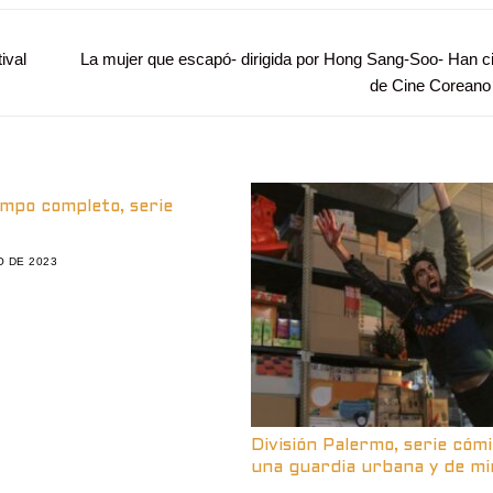
ival
Entrada
La mujer que escapó- dirigida por Hong Sang-Soo- Han ci
siguiente:
de Cine Coreano 
empo completo, serie
O DE 2023
División Palermo, serie cóm
una guardia urbana y de mi