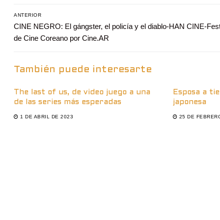
Navegación
ANTERIOR
Entrada
CINE NEGRO: El gángster, el policía y el diablo-HAN CINE-Fest
de
anterior:
de Cine Coreano por Cine.AR
entradas
También puede interesarte
The last of us, de video juego a una
Esposa a ti
de las series más esperadas
japonesa
1 DE ABRIL DE 2023
25 DE FEBRER