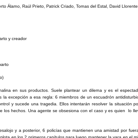
to Álamo, Raúl Prieto, Patrick Criado, Tomas del Estal, David Llorent
arto y creador
parto
o)
alina en sus productos. Suele plantear un dilema y es el espectad
es la excepción a esa regla: 6 miembros de un escuadrón antidisturbi
trol y sucede una tragedia. Ellos intentarán resolver la situación p
de los hechos. Una agente se obsesiona con el caso y es quien lo lle
esalojo y a posterior, 6 policías que mantienen una amistad por fuer
plota en los 2 primeros capítulos para luego mantener la vara en el m