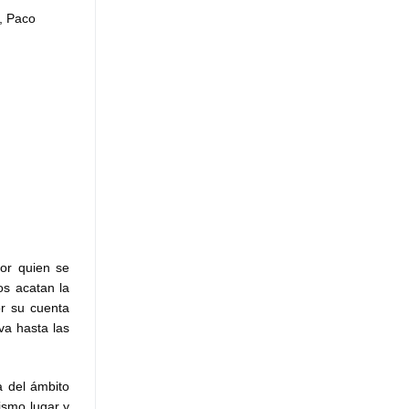
e, Paco
or quien se
os acatan la
or su cuenta
va hasta las
a del ámbito
ismo lugar y