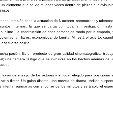
 es un elemento que se vio muchas veces dentro de piezas audiovisual
irosos.
ende, también tiene la actuación de 6 actores reconocidos y talento
untos Internos, la que se carga con toda la investigación hasta 
sublime. La construcción de esos personajes ronda por la empatía, 
emas familiares, económicos, de familia. Allí está el acierto, cuando
esa fuerza policial.
mucha pasión. Es un producto de gran calidad cinematográfica, traba
l; una cámara testigo que se involucra en los hechos además de uti
sucede.
 horas de ensayo de los actores y el lugar elegido para posicionar 
a filmar. Un guion distinto, una mezcla de drama, thriller, suspenso
intenta rearmarlas con el correr de los minutos y será solo el espe