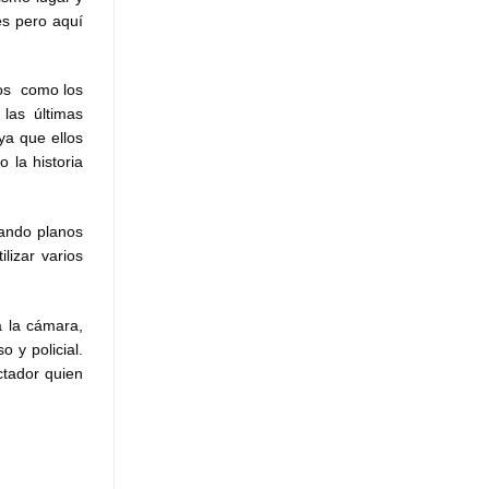
es pero aquí
sos como los
las últimas
ya que ellos
 la historia
jando planos
lizar varios
a la cámara,
 y policial.
ctador quien