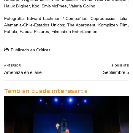
Haluk Bilginer, Kodi Smit-McPhee, Valeria Golino.
Fotografía: Edward Lachman / Compañías: Coproducción Italia-
Alemania-Chile-Estados Unidos; The Apartment, Komplizen Film,
Fabula, Fabula Pictures, Filmnation Entertainment
Publicado en
Críticas
Navegación
ANTERIOR
SIGUIENTE
de
Entrada
Amenaza en el aire
Entrada
Septiembre 5
entradas
anterior:
siguiente:
También puede interesarte