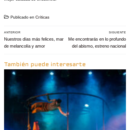
Publicado en
Críticas
Navegación
ANTERIOR
SIGUIENTE
de
Entrada
Nuestros días más felices, mar
Entrada
Me encontrarás en lo profundo
entradas
anterior:
siguiente:
de melancolía y amor
del abismo, estreno nacional
También puede interesarte