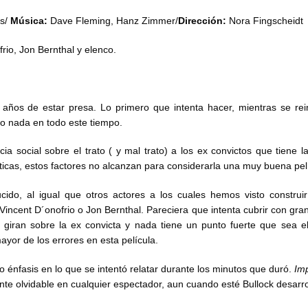
es/
Música:
Dave Fleming, Hanz Zimmer/
Dirección:
Nora Fingscheidt
rio, Jon Bernthal y elenco.
 años de estar presa. Lo primero que intenta hacer, mientras se rei
o nada en todo este tiempo.
cia social sobre el trato ( y mal trato) a los ex convictos que tiene l
icas, estos factores no alcanzan para considerarla una muy buena pel
ucido, al igual que otros actores a los cuales hemos visto construi
Vincent D´onofrio o Jon Bernthal. Pareciera que intenta cubrir con gra
 giran sobre la ex convicta y nada tiene un punto fuerte que sea e
ayor de los errores en esta película.
oco énfasis en lo que se intentó relatar durante los minutos que duró.
Im
ente olvidable en cualquier espectador, aun cuando esté Bullock desarr