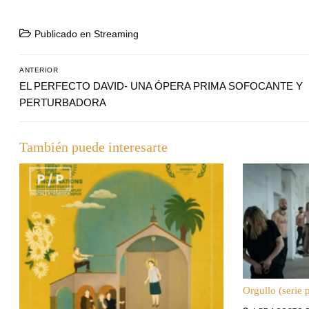
Publicado en
Streaming
Navegación
ANTERIOR
de
Entrada
EL PERFECTO DAVID- UNA ÓPERA PRIMA SOFOCANTE Y
anterior:
PERTURBADORA
entradas
También puede interesarte
Orgullo (serie