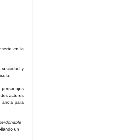
nserta en la
a sociedad y
ícula.
r personajes
ndes actores
l ancla para
perdonable
ollando un