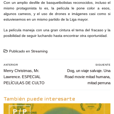
Con un amplio desfile de basquetbolistas reconocidos, incluso el
mismo protagonista lo es, la película le pone color a esos,
algunos cameos, y el uso de drones e imágenes casi como si
estuviesemos en un mismo partido de la Liga mayor.
La película maneja con una gran cintura el tema del fracaso y la
posibilidad de seguir luchando hasta encontrar otra oportunidad.
Publicado en
Streaming
Navegación
ANTERIOR
SIGUIENTE
de
Entrada
Merry Christmas, Mr.
Entrada
Dog, un viaje salvaje. Una
entradas
anterior:
siguiente:
Lawrence. ESPECIAL
Road movie mitad humana,
PELÍCULAS DE CULTO
mitad perruna
También puede interesarte