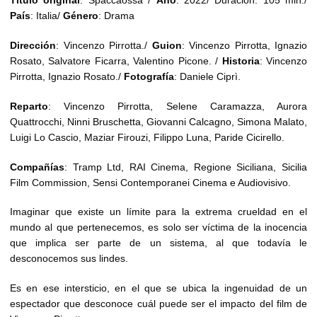
Título
original
: Spaccaossa /
Año
: 2022/ Duración: 105 min./
País
: Italia/
Género
: Drama
Dirección
: Vincenzo Pirrotta./
Guion
: Vincenzo Pirrotta, Ignazio
Rosato, Salvatore Ficarra, Valentino Picone. /
Historia
: Vincenzo
Pirrotta, Ignazio Rosato./
Fotografía
: Daniele Ciprì.
Reparto
: Vincenzo Pirrotta, Selene Caramazza, Aurora
Quattrocchi, Ninni Bruschetta, Giovanni Calcagno, Simona Malato,
Luigi Lo Cascio, Maziar Firouzi, Filippo Luna, Paride Cicirello.
Compañías
: Tramp Ltd, RAI Cinema, Regione Siciliana, Sicilia
Film Commission, Sensi Contemporanei Cinema e Audiovisivo.
Imaginar que existe un límite para la extrema crueldad en el
mundo al que pertenecemos, es solo ser víctima de la inocencia
que implica ser parte de un sistema, al que todavía le
desconocemos sus lindes.
Es en ese intersticio, en el que se ubica la ingenuidad de un
espectador que desconoce cuál puede ser el impacto del film de