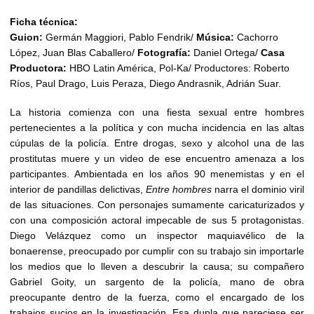
Ficha técnica:
Guion:
Germán Maggiori, Pablo Fendrik/
Música:
Cachorro
López, Juan Blas Caballero/
Fotografía:
Daniel Ortega/
Casa
Productora:
HBO Latin América, Pol-Ka/ Productores: Roberto
Ríos, Paul Drago, Luis Peraza, Diego Andrasnik, Adrián Suar.
La historia comienza con una fiesta sexual entre hombres
pertenecientes a la política y con mucha incidencia en las altas
cúpulas de la policía. Entre drogas, sexo y alcohol una de las
prostitutas muere y un video de ese encuentro amenaza a los
participantes. Ambientada en los años 90 menemistas y en el
interior de pandillas delictivas,
Entre hombres
narra el dominio viril
de las situaciones. Con personajes sumamente caricaturizados y
con una composición actoral impecable de sus 5 protagonistas.
Diego Velázquez como un inspector maquiavélico de la
bonaerense, preocupado por cumplir con su trabajo sin importarle
los medios que lo lleven a descubrir la causa; su compañero
Gabriel Goity, un sargento de la policía, mano de obra
preocupante dentro de la fuerza, como el encargado de los
trabajos sucios en la investigación. Esa dupla que pareciese ser