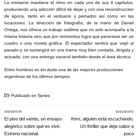
La miniserie mantiene el ritmo en cada uno de sus 4 capítulos,
produciendo una adicción difícil de dejar y con una reconstrucción
de época, tanto en el vestuario y peinados así como en las
locaciones. La dirección de fotografía, de la mano de Daniel
Ortega, nos ofrece un trabajo sublime que no solo acompaña a la
misma historia sino que por momentos logra que pareciese ser un
cuadro o una novela gráfica. El espectador sentirá que viajó al
pasado y se sumergirá en una trama muy bien contada, dirigida y
actuada, con una entrega visceral también desde el área técnica.
Entre hombres
es sin duda una de las mejores producciones
argentinas de los últimos tiempos.
Publicado en
Series
Navegación
ANTERIOR
SIGUIENTE
de
Entrada
El piso del viento, un ensayo
Entrada
Kimi, alguien está escuchando.
entradas
anterior:
siguiente:
alegórico sobre qué es vivir.
Un thriller que deja sabor a
Estreno nacional.
poco